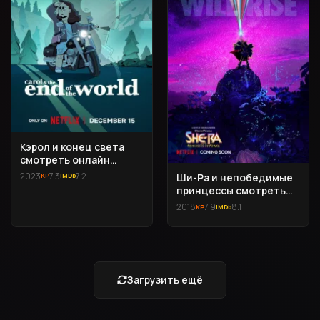
Кэрол и конец света
смотреть онлайн
бесплатно
2023
7.3
7.2
Ши-Ра и непобедимые
принцессы смотреть
онлайн бесплатно
2018
7.9
8.1
Загрузить ещё