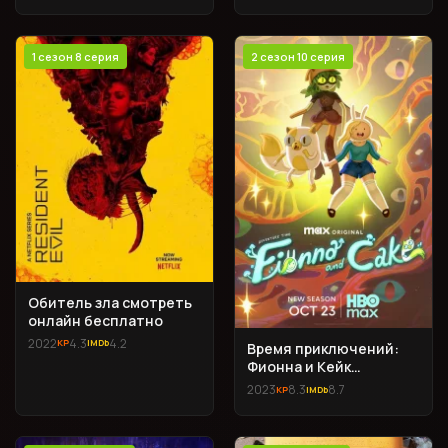
1 сезон 8 серия
2 сезон 10 серия
Обитель зла смотреть
онлайн бесплатно
2022
4.3
4.2
Время приключений:
Фионна и Кейк
смотреть онлайн
2023
8.3
8.7
бесплатно