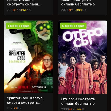
смотреть онлайн
онлайн бесплатно
бесплатно
2012
8.9
8.9
2024
6.4
6.5
1 сезон 8 серия
5 сезон 8 серия
Splinter Cell: Караул
Отбросы смотреть
смерти смотреть
онлайн бесплатно
онлайн бесплатно
2025
6.2
2009
8.0
8.1