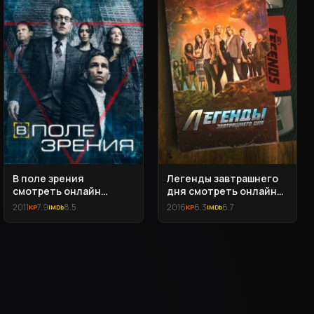
В поле зрения
Легенды завтрашнего
смотреть онлайн
дня смотреть онлайн
бесплатно
бесплатно
2011
7.9
8.5
2016
6.3
6.7