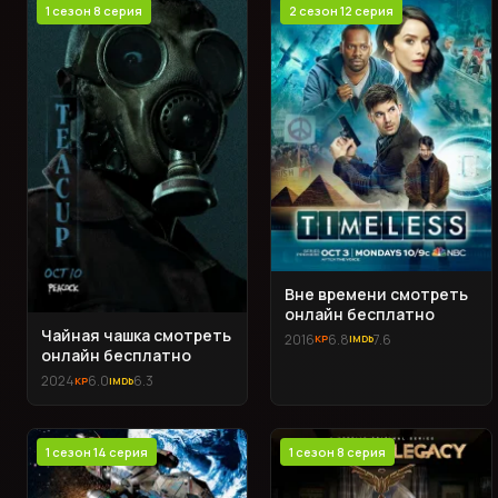
1 сезон 8 серия
2 сезон 12 серия
Вне времени смотреть
онлайн бесплатно
Чайная чашка смотреть
2016
6.8
7.6
онлайн бесплатно
2024
6.0
6.3
1 сезон 14 серия
1 сезон 8 серия