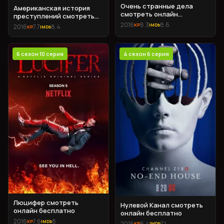
Очень странные дела
Американская история
смотреть онлайн
преступлений смотреть
бесплатно
онлайн бесплатно
2016
8.3
8.6
2016
7.7
8.4
6 сезон 10 серия
4 сезон 6 серия
Люцифер смотреть
Нулевой Канал смотреть
онлайн бесплатно
онлайн бесплатно
2016
7.6
8
2016
6.4
7.1