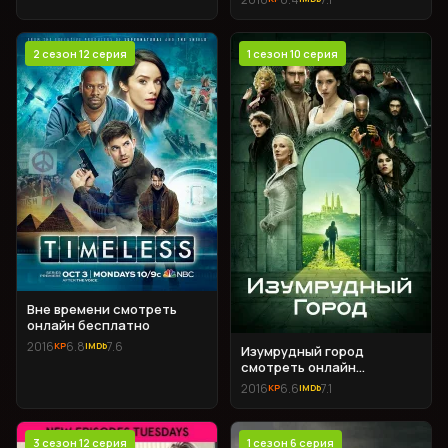
2 сезон 12 серия
1 сезон 10 серия
Вне времени смотреть
онлайн бесплатно
2016
6.8
7.6
Изумрудный город
смотреть онлайн
бесплатно
2016
6.6
7.1
3 сезон 12 серия
1 сезон 6 серия