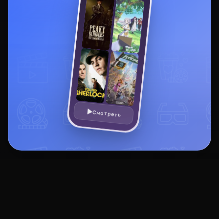
Смотреть
lordserials2026