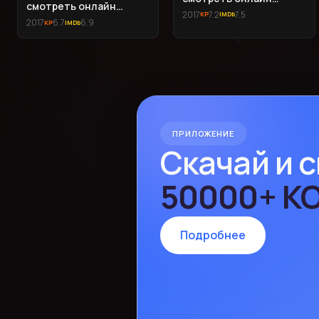
смотреть онлайн
бесплатно
2017
7.2
7.5
бесплатно
2017
6.7
6.9
ПРИЛОЖЕНИЕ
Скачай и 
50000+ К
Подробнее