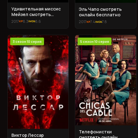
Удивительная миссис
Эль Чапо смотреть
Мейзел смотреть
онлайн бесплатно
онлайн бесплатно
2017
8.3
8.6
2017
7.4
7.8
3 сезон 10 серия
5 сезон 10 серия
Телефонистки
Виктор Лессар
смотреть онлайн