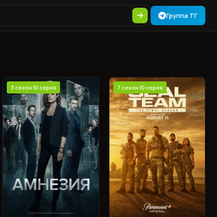
Группа ТГ
3 сезон 10 серия
7 сезон 10 серия