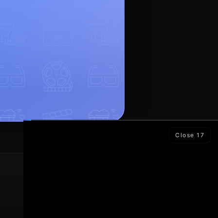
Close
15