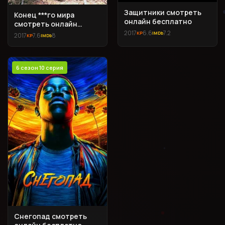
Защитники смотреть
Конец ***го мира
онлайн бесплатно
смотреть онлайн
бесплатно
2017
6.6
7.2
2017
7.6
8
6 сезон 10 серия
Снегопад смотреть