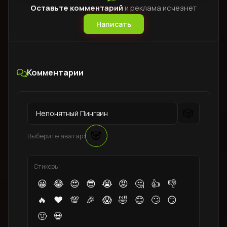
Оставьте комментарий
и реклама исчезнет
Написать
Комментарии
🎲
🐼
Выберите аватар:
Стикеры:
😀
😂
😍
😎
😭
😡
🤔
👍
👎
🔥
❤️
💯
🎉
😱
🤣
😊
🙄
😏
🤢
💀