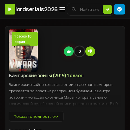
lordserials2026
1 сезон 10
серия
0
Вампирские войны (2019) 1 сезон
Вампирские войны охватывают мир, где клан вампиров
сражается за власть в разорённом будущем. В центре
истории - молодая охотница Мара, которая, узнав о
трагической судьбе своей семьи, решает отомстить. В её
арсенале - не только ловкость и смелость, но и древние
знания о магии, способные изменить ход войны. Когда
Показать полностью
Мара сталкивается с загадочным вампиром, который
может оказаться её единственным союзником, ситуация