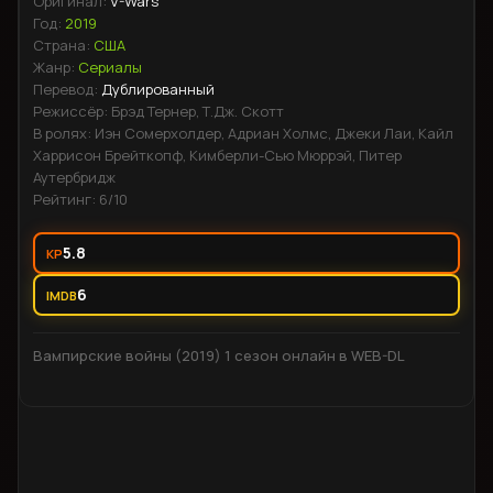
Оригинал:
V-Wars
принимает неожиданный поворот, ставя под сомнение её
Год:
2019
истинные цели и мотивацию.
Страна:
США
Жанр:
Сериалы
Перевод:
Дублированный
Режиссёр:
Брэд Тернер, Т.Дж. Скотт
В ролях:
Иэн Сомерхолдер, Адриан Холмс, Джеки Лаи, Кайл
Харрисон Брейткопф, Кимберли-Сью Мюррэй, Питер
Аутербридж
Рейтинг:
6
/10
5.8
KP
6
IMDB
Вампирские войны (2019) 1 сезон онлайн в WEB-DL