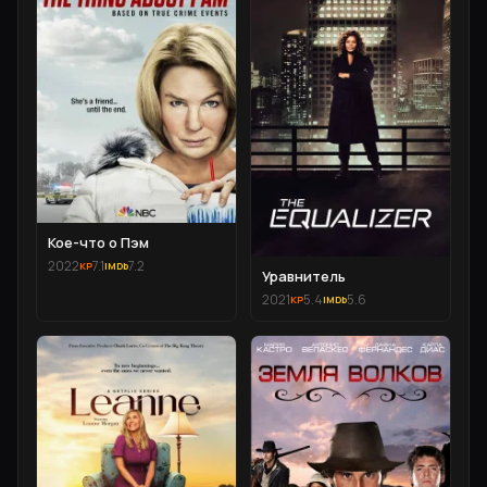
Кое-что о Пэм
2022
7.1
7.2
Уравнитель
2021
5.4
5.6