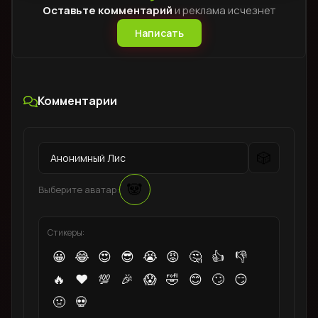
Оставьте комментарий
и реклама исчезнет
Написать
Комментарии
🎲
🐼
Выберите аватар:
Стикеры:
😀
😂
😍
😎
😭
😡
🤔
👍
👎
🔥
❤️
💯
🎉
😱
🤣
😊
🙄
😏
🤢
💀