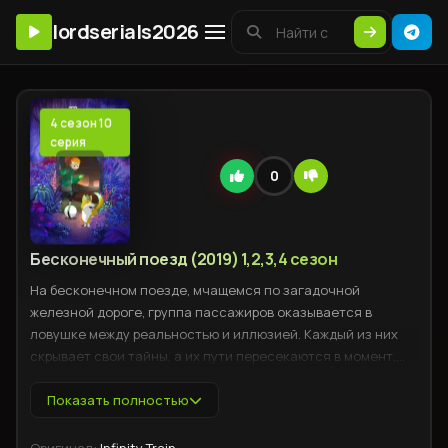
lordserials2026
4 сезон 10
серия
0
Бесконечный поезд (2019) 1,2,3,4 сезон
На бесконечном поезде, мчащемся по загадочной
железной дороге, группа пассажиров оказывается в
ловушке между реальностью и иллюзией. Каждый из них
скрывает свои тайны, а их пути пересекаются в момент,
когда поезд останавливается на таинственной станции. В
этой замкнутой атмосфере нарастают напряжение и
Показать полностью
недоверие, когда становятся известны мрачные секреты,
угрожающие их жизни. Новая остановка приносит