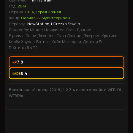
Оригинал:
Infinity Train
неожиданные повороты, заставляя героев делать выбор,
Год:
2019
который навсегда изменит их судьбы.
Страна:
США
,
Корея Южная
Жанр:
Сериалы
/
Мультсериалы
Перевод:
NewStation, HDrezka Studio
Режиссёр:
Мадлен Квирипел, Оуэн Дэннис
В ролях:
Эшли Джонсон, Оуэн Дэннис, Джереми Кратчли,
Кирби Хауэлл-Батист, Кайл Маккарли, Джонни Ён
Рейтинг:
8.4
/10
7.8
KP
8.4
IMDB
Бесконечный поезд (2019) 1,2,3,4 сезон онлайн в WEB-DL,
WEBRip