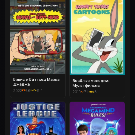
Бивис и Баттхед Майка
Весёлые мелодии:
Джаджа
Мультфильмы
2022
7.6
8.4
2019
7.1
8