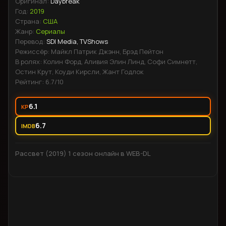
Оригинал:
Daybreak
справедливости приводит к неожиданным последствиям,
Год:
2019
когда в один из вечеров он сталкивается с человеком из
Страна:
США
Жанр:
Сериалы
своего прошлого.
Перевод:
SDI Media, TVShows
Режиссёр:
Майкл Патрик Джэнн, Брэд Пейтон
В ролях:
Колин Форд, Аливия Элин Линд, Софи Симнетт,
Остин Крут, Коуди Кирсли, Жант Годлок
Рейтинг:
6.7
/10
6.1
KP
6.7
IMDB
Рассвет (2019) 1 сезон онлайн в WEB-DL