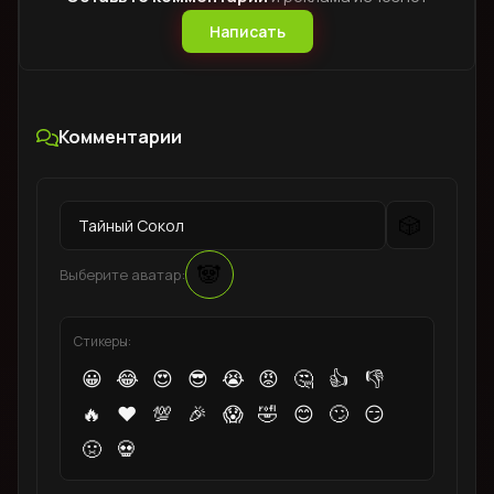
Написать
Комментарии
🎲
🐼
Выберите аватар:
Стикеры:
😀
😂
😍
😎
😭
😡
🤔
👍
👎
🔥
❤️
💯
🎉
😱
🤣
😊
🙄
😏
🤢
💀