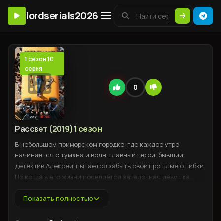
lordserials2026
1 сезон 10
серия
0
Рассвет (2019) 1 сезон
В небольшом приморском городке, где каждое утро
начинается с тумана и волн, главный герой, бывший
детектив Алексей, пытается забыть свои прошлые ошибки.
Но когда в его жизни появляется загадочная девушка
Маша, скрывающая тайны, он оказывается втянутым в
опасные игры, связанные с местной преступной
Показать полностью
группировкой. Каждое новое открытие подводит Алексея к
грани между правдой и ложью, а его стремление к