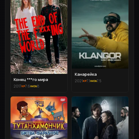
Канарейка
Конец ***го мира
2021
7.1
7.5
2017
7.6
8