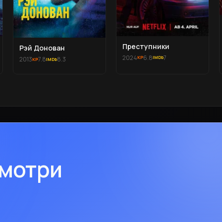
Преступники
Рэй Донован
2024
6.8
7
2013
7.8
8.3
смотри