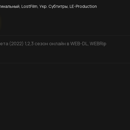
инальный, LostFilm, Укр. Субтитры, LE-Production
та (2022) 1,2,3 сезон онлайн в WEB-DL, WEBRip