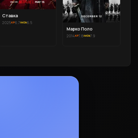
Ставка
2025
6.7
6.5
Марко Поло
2014
7.8
7.9