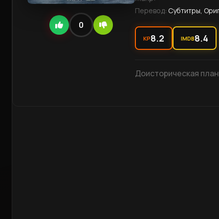
Перевод:
Субтитры, Ориг
0
8.2
8.4
KP
IMDB
Доисторическая плане