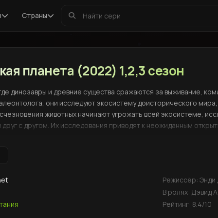
ы
Страны
ая планета (2022) 1,2,3 сезон
где динозавры и древние существа сражаются за выживание, ком
алеонтолога, они исследуют экосистему доисторического мира, 
 исчезновения животных начинают угрожать всей экосистеме, ис
и друг с другом. Их исследования приводят к неожиданным откр
net
Режиссёр:
Энди
В ролях:
Дэвид А
тания
Рейтинг:
8.4
/10