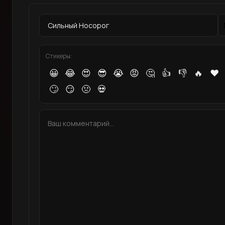
Стикеры:
😀
😂
😍
😎
😭
😡
🤔
👍
👎
🔥
❤️
🙄
😏
🤢
💀