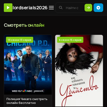
lordserials2026
Смотреть онлайн
13 сезон 13 серия
6 сезон 15 серия
Полиция Чикаго смотреть
онлайн бесплатно