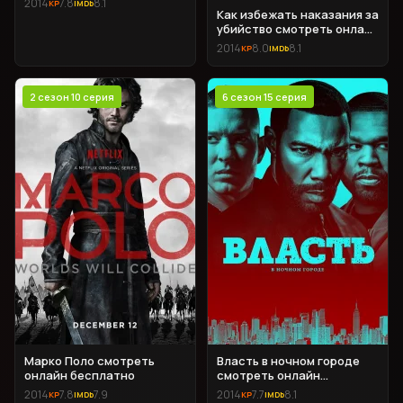
2014
7.8
8.1
Как избежать наказания за
убийство смотреть онлайн
бесплатно
2014
8.0
8.1
2 сезон 10 серия
6 сезон 15 серия
Марко Поло смотреть
Власть в ночном городе
онлайн бесплатно
смотреть онлайн
бесплатно
2014
7.8
7.9
2014
7.7
8.1