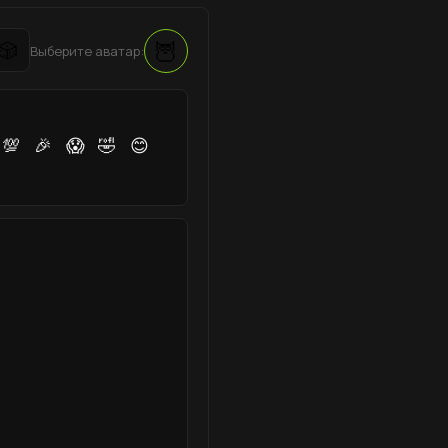
🦉
🎲
Выберите аватар:
💯
🎉
😱
🤣
😊