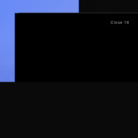
Close
14