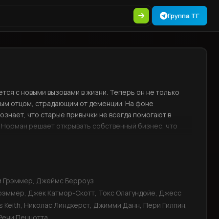
Группа ТГ
тся с новыми вызовами в жизни. Теперь он не только
ным отцом, страдающим от деменции. На фоне
знает, что старые привычки не всегда помогают в
т Норман решает открывать собственный бизнес, что
и Грэммер, Джеймс Берроуз
рэммер, Джек Катмор-Скотт, Токс Олагундойе, Джесс
s Keith, Николас Линдхерст, Джимми Данн, Пери Гилпин,
Рени Пеццотта