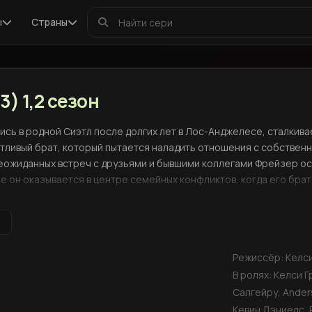
ы
Страны
) 1,2 сезон
сь в родной Сиэтл после долгих лет в Лос-Анджелесе, сталкивае
отливый брат, который пытается наладить отношения с собствен
еожиданных встреч с друзьями и бывшими коллегами Фрейзер осо
е он оказывается в центре семейных конфликтов, когда его бра
ти и неожиданным поворотам в их отношениях.
Режиссёр:
Келс
В ролях:
Келси Г
Салгейру, Ander
Кевин Дэниелс, 