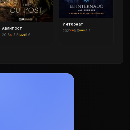
Интернат
Аванпост
2021
6.3
6.5
2018
5.8
6.6