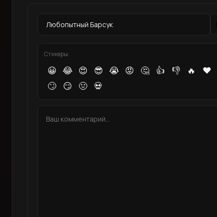
Стикеры:
😀
😂
😍
😎
😭
😡
🤔
👍
👎
🔥
❤️
🙄
😏
🤢
💀