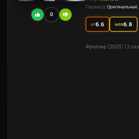
Перевод:
Оригинальный,
0
6.6
6.8
KP
IMDB
Фрейзер (2023) 1,2 с