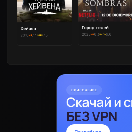
Город теней
Хейвен
2025
6.3
6.6
2010
7.4
7.5
ПРИЛОЖЕНИЕ
Скачай и 
БЕЗ VPN
Подробнее