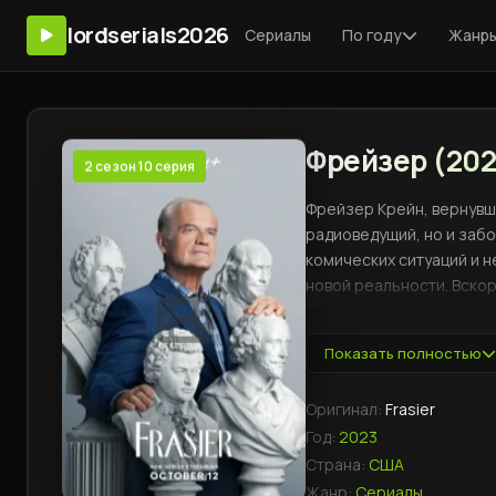
lordserials2026
Сериалы
По году
Жанр
Фрейзер (2023
2 сезон 10 серия
Фрейзер Крейн, вернувши
радиоведущий, но и заб
комических ситуаций и н
новой реальности. Вскор
приводит к напряжённос
Показать полностью
Оригинал:
Frasier
Год:
2023
Страна:
США
Жанр:
Сериалы