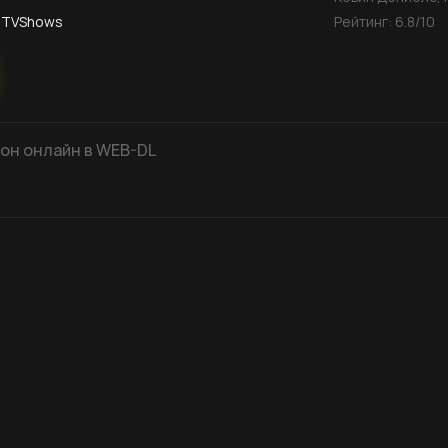
 TVShows
Рейтинг:
6.8
/10
езон онлайн в WEB-DL