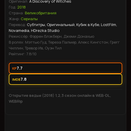
на всё ради контроля над манускриптом. В этот момент её
Оригинал:
A Discovery of Witches
жизнь и безопасность оказываются под угрозой, и она
Год:
2018
должна решить, кто на самом деле является её
Страна:
Великобритания
Жанр:
Сериалы
союзником.
Перевод:
Субтитры, Оригинальный, Кубик в Кубе, LostFilm,
Novamedia, HDrezka Studio
Режиссёр:
Фэррен Блэкберн, Джеми Донахью
В ролях:
Мэттью Гуд, Тереза Палмер, Алекс Кингстон, Грегг
Чиллин, Тревор Ив, Оуэн Тил
Рейтинг:
7.8
/10
7.7
KP
7.8
IMDB
Открытие ведьм (2018) 1,2,3 сезон онлайн в WEB-DL,
WEBRip