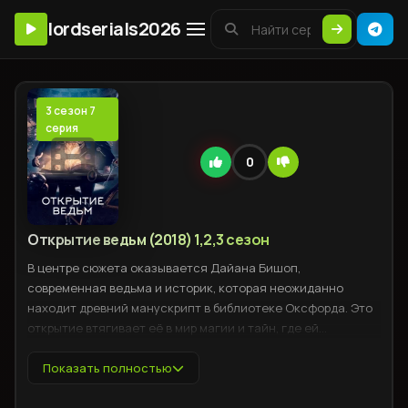
lordserials2026
3 сезон 7
серия
0
Открытие ведьм (2018) 1,2,3 сезон
В центре сюжета оказывается Дайана Бишоп,
современная ведьма и историк, которая неожиданно
находит древний манускрипт в библиотеке Оксфорда. Это
открытие втягивает её в мир магии и тайн, где ей
предстоит столкнуться с вампирами, демонами и
колдунами. В поисках истины Дайана оказывается в
Показать полностью
центре конфликта между магическими кланами, готовыми