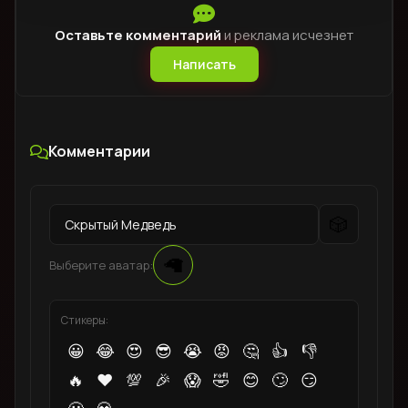
Оставьте комментарий
и реклама исчезнет
Написать
Комментарии
🎲
🦙
Выберите аватар:
Стикеры:
😀
😂
😍
😎
😭
😡
🤔
👍
👎
🔥
❤️
💯
🎉
😱
🤣
😊
🙄
😏