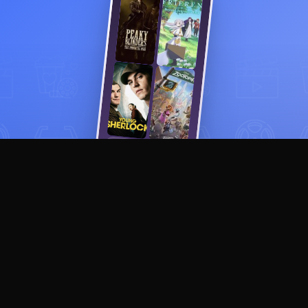
Смотреть
lordserials2026