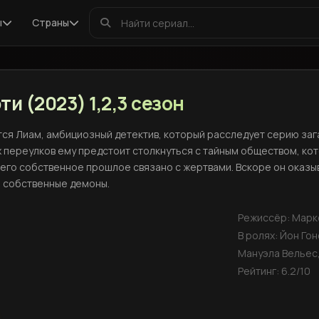
ы
Страны
и (2023) 1,2,3 сезон
тся Лиам, амбициозный детектив, который расследует серию заг
х переулков ему предстоит столкнуться с тайным обществом, ко
его собственное прошлое связано с жертвами. Вскоре он оказыв
и собственные демоны.
Режиссёр:
Марко
В ролях:
Йон Гонс
Мануэла Вельес,
Рейтинг:
6.2
/10