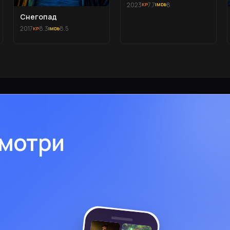
2023
7.7
8
Снегопад
2017
8.3
8.5
смотри