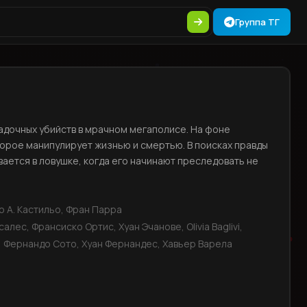
Группа ТГ
адочных убийств в мрачном мегаполисе. На фоне
торое манипулирует жизнью и смертью. В поисках правды
ается в ловушке, когда его начинают преследовать не
 А. Кастильо, Фран Парра
алес, Франсиско Ортис, Хуан Эчанове, Olivia Baglivi,
 Фернандо Сото, Хуан Фернандес, Хавьер Варела