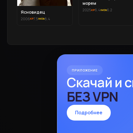
морем
2025
6.4
6.2
Ясновидец
2006
7.5
8.4
ПРИЛОЖЕНИЕ
Скачай и 
БЕЗ VPN
Подробнее