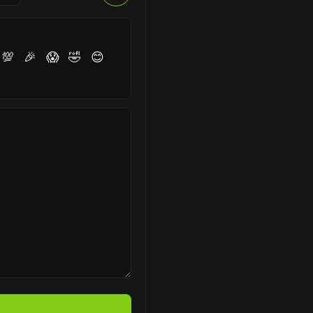
💯
🎉
😱
🤣
😊