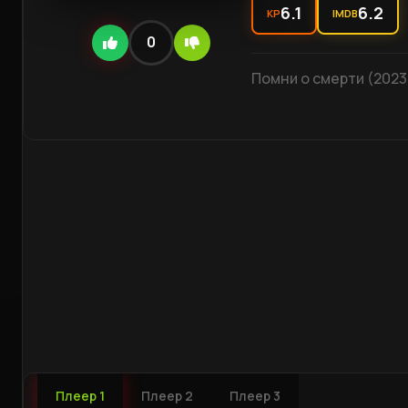
6.1
6.2
KP
IMDB
0
Помни о смерти (2023)
Плеер 1
Плеер 2
Плеер 3