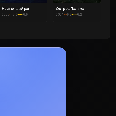
Настоящий рэп
Остров Пальма
2022
6.8
6.6
2024
6.3
6.2