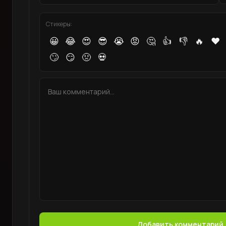
Стикеры:
😀
😂
😍
😎
😭
😡
🤔
👍
👎
🔥
❤️
🙄
😏
🤢
💀
Добавить комментарий