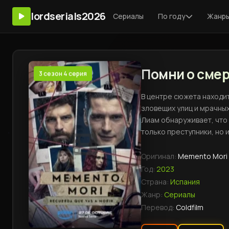
lordserials2026
Сериалы
По году
Жанр
Помни о смерт
3 сезон 4 серия
В центре сюжета находи
зловещих улиц и мрачны
Лиам обнаруживает, что 
только преступники, но 
Оригинал:
Memento Mori
Год:
2023
Страна:
Испания
Жанр:
Сериалы
Перевод:
Coldfilm