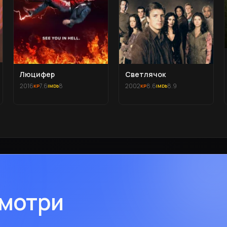
Люцифер
Светлячок
2016
7.6
8
2002
8.6
8.9
смотри