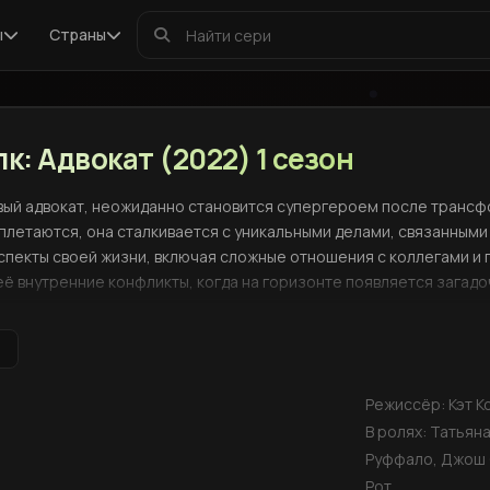
ы
Страны
: Адвокат (2022) 1 сезон
вый адвокат, неожиданно становится супергероем после трансфо
етаются, она сталкивается с уникальными делами, связанными с
спекты своей жизни, включая сложные отношения с коллегами и 
ё внутренние конфликты, когда на горизонте появляется загадоч
Режиссёр:
Кэт К
В ролях:
Татьяна
Руффало, Джош 
Рот