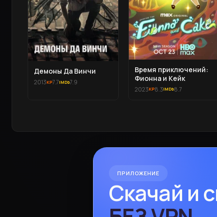
Время приключений:
Демоны Да Винчи
Фионна и Кейк
2013
7.7
7.9
2023
8.3
8.7
ПРИЛОЖЕНИЕ
Скачай и 
БЕЗ VPN