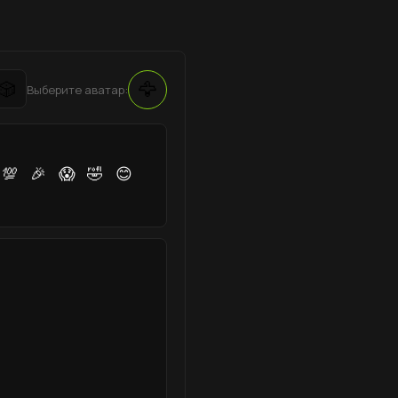
🦅
🎲
Выберите аватар:
💯
🎉
😱
🤣
😊