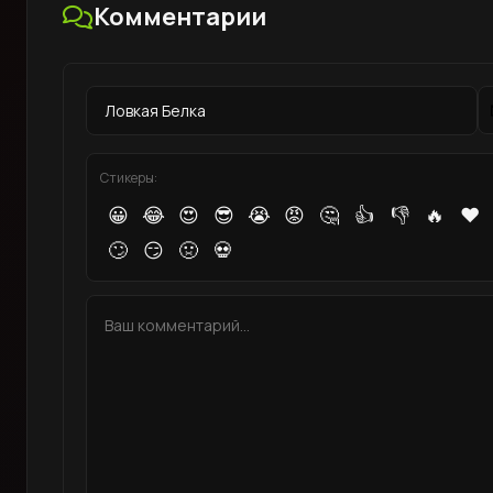
Комментарии
Стикеры:
😀
😂
😍
😎
😭
😡
🤔
👍
👎
🔥
❤️
🙄
😏
🤢
💀