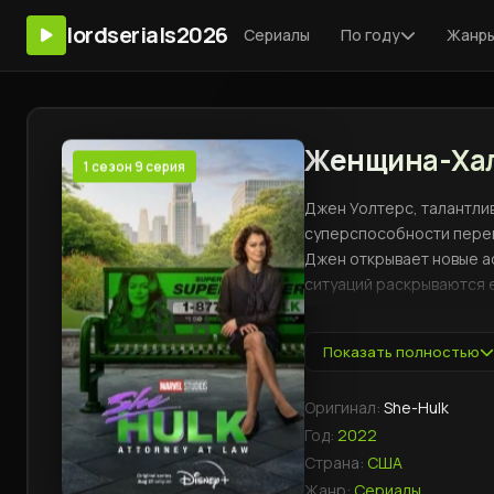
lordserials2026
Сериалы
По году
Жанр
Женщина-Халк
1 сезон 9 серия
Джен Уолтерс, талантли
суперспособности перепл
Джен открывает новые а
ситуаций раскрываются е
и личную жизнь.
Показать полностью
Оригинал:
She-Hulk
Год:
2022
Страна:
США
Жанр:
Сериалы