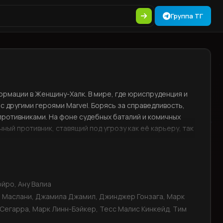
Группа ТГ
рмации в Женщину-Халк. В мире, где юриспруденция и
 другими героями Marvel. Борясь за справедливость,
противниками. На фоне судебных баталий и комичных
ный противник, ставящий под угрозу как её карьеру, так
ойро, Ану Валиа
 Маслани, Джамила Джамил, Джинджер Гонзага, Марк
Сегарра, Марк Линн-Бэйкер, Тесс Малис Кинкейд, Тим