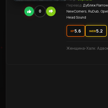
Перевод:
Дубляж Flarrow 
0
NewComers, RuDub, Ориг
Head Sound
5.6
5.2
KP
IMDB
Женщина-Халк: Адвока