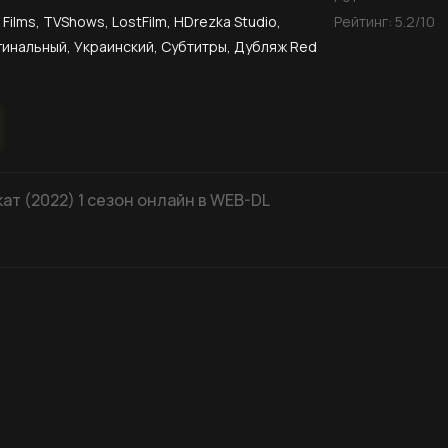
Films, TVShows, LostFilm, HDrezka Studio,
Рейтинг:
5.2
/10
инальный, Украинский, Субтитры, Дубляж Red
т (2022) 1 сезон онлайн в WEB-DL