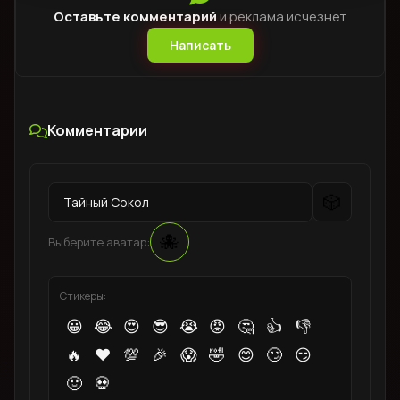
Оставьте комментарий
и реклама исчезнет
Написать
Комментарии
🎲
🐙
Выберите аватар:
Стикеры:
😀
😂
😍
😎
😭
😡
🤔
👍
👎
🔥
❤️
💯
🎉
😱
🤣
😊
🙄
😏
🤢
💀