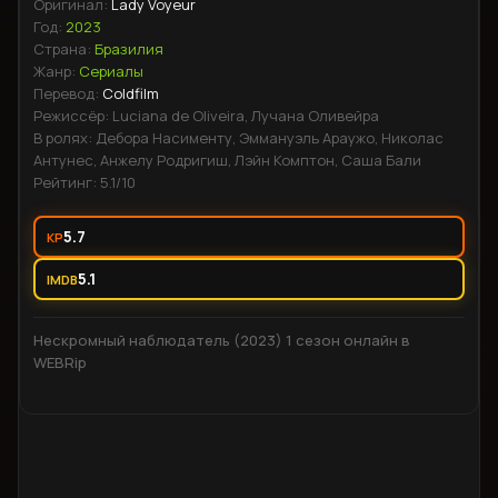
где её собственные наблюдения начинают угрожать не
Оригинал:
Lady Voyeur
только ей, но и тем, о ком она пишет. Вскоре ей предстоит
Год:
2023
сделать выбор: оставить всё как есть или разобраться в
Страна:
Бразилия
Жанр:
Сериалы
том, что происходит на самом деле.
Перевод:
Coldfilm
Режиссёр:
Luciana de Oliveira, Лучана Оливейра
В ролях:
Дебора Насименту, Эммануэль Араужо, Николас
Антунес, Анжелу Родригиш, Лэйн Комптон, Саша Бали
Рейтинг:
5.1
/10
5.7
KP
5.1
IMDB
Нескромный наблюдатель (2023) 1 сезон онлайн в
WEBRip