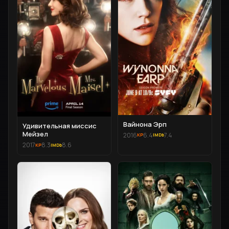
Вайнона Эрп
Удивительная миссис
Мейзел
2016
6.4
7.4
2017
8.3
8.6