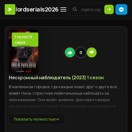
lordserials2026
1 сезон 10
серия
0
Нескромный наблюдатель (2023) 1 сезон
В маленьком городке, где каждый знает друг о друге всё,
живёт Нина, страстная любительница наблюдать за
окружающими. Она ведёт дневник, фиксируя каждую
деталь из жизни соседей, пока однажды не становится
свидетельницей таинственного события, кардинально
меняющего её восприятие привычной реальности. Нина
Показать полностью
оказывается втянутой в запутанную сеть тайн и интриг,